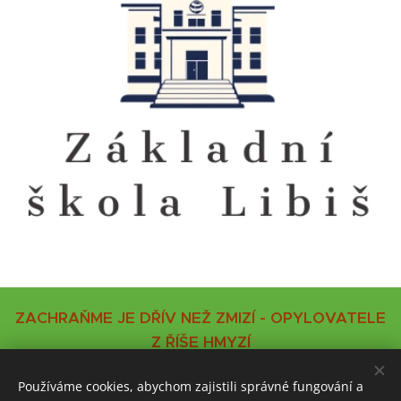
ZACHRAŇME JE DŘÍV NEŽ ZMIZÍ - OPYLOVATELE
Z ŘÍŠE HMYZÍ
Používáme cookies, abychom zajistili správné fungování a
VČELÍ STRÁŽ,z.s. - spolek, který je tu pro Vás, pro