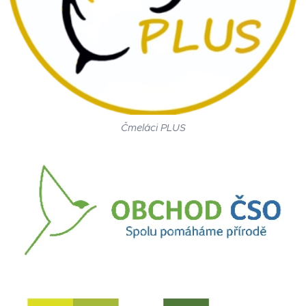
Čmeláci PLUS