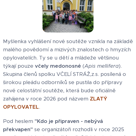
Myšlenka vyhlášení nové soutěže vznikla na základě
malého povědomí a mizivých znalostech o hmyzích
opylovatelích. Ty se u dětí a mládeže většinou
týkají pouze
včely medonosné
(
Apis mellifera
).
Skupina členů spolku VČELÍ STRÁŽ,z.s. posílená o
širokou pleádu odborníků se pustila do přípravy
nové celostátní soutěže, která bude oficiálně
zahájena v roce 2026 pod názvem
ZLATÝ
OPYLOVATEL
.
Pod heslem
"Kdo je připraven - nebývá
překvapen"
se organizátoři rozhodli v roce 2025