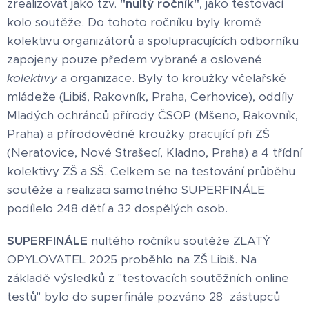
zrealizovat jako tzv.
"nultý ročník"
, jako testovací
kolo soutěže. Do tohoto ročníku byly kromě
kolektivu organizátorů a spolupracujících odborníku
zapojeny pouze předem vybrané a oslovené
kolektivy
a organizace. Byly to kroužky včelařské
mládeže (Libiš, Rakovník, Praha, Cerhovice), oddíly
Mladých ochránců přírody ČSOP (Mšeno, Rakovník,
Praha) a přírodovědné kroužky pracující při ZŠ
(Neratovice, Nové Strašecí, Kladno, Praha) a 4 třídní
kolektivy ZŠ a SŠ. Celkem se na testování průběhu
soutěže a realizaci samotného SUPERFINÁLE
podílelo 248 dětí a 32 dospělých osob.
SUPERFINÁLE
nultého ročníku soutěže ZLATÝ
OPYLOVATEL 2025 proběhlo na ZŠ Libiš. Na
základě výsledků z "testovacích soutěžních online
testů" bylo do superfinále pozváno 28 zástupců