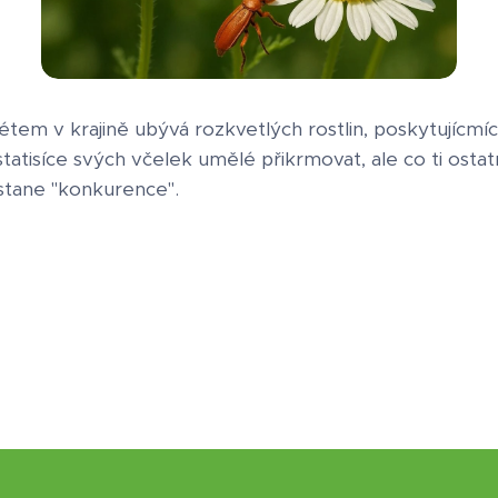
létem v krajině ubývá rozkvetlých rostlin, poskytujícm
statisíce svých včelek umělé přikrmovat, ale co ti ostat
stane "konkurence".