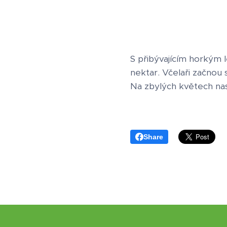
S přibývajícím horkým 
nektar. Včelaři začnou 
Na zbylých květech na
Share