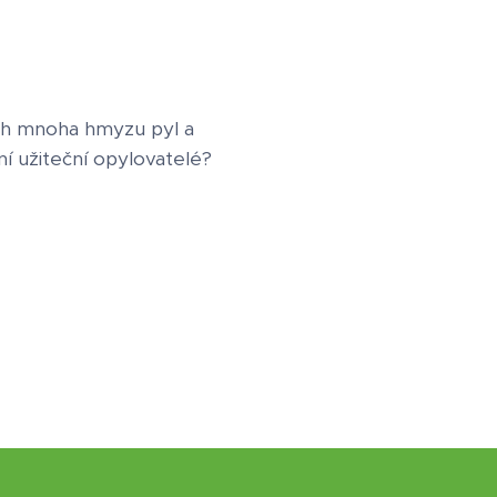
ích mnoha hmyzu pyl a
ní užiteční opylovatelé?