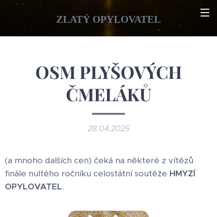
ZLATÝ OPYLOVATEL
OSM PLYŠOVÝCH
ČMELÁKŮ
28.04.2025
(a mnoho dalších cen) čeká na některé z vítězů
finále nultého ročníku celostátní soutěže
HMYZÍ
OPYLOVATEL
.