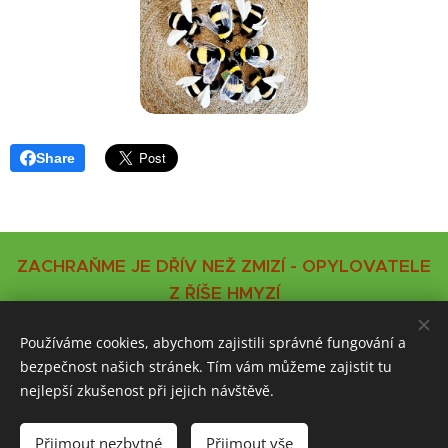
Share
ZACHRAŇME JE DŘÍV NEŽ ZMIZÍ - OPYLOVATELE
Z ŘÍŠE HMYZÍ
Používáme cookies, abychom zajistili správné fungování a
VČELÍ STRÁŽ,z.s. - spolek, který je tu pro Vás, pro
bezpečnost našich stránek. Tím vám můžeme zajistit tu
přírodu a všechny hmyzí opylovatele
nejlepší zkušenost při jejich návštěvě.
Přijmout nezbytné
Přijmout vše